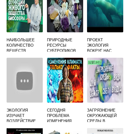
НАИБОЛЬШЕЕ
ПРИРОДНЫЕ
ПРОЕКТ
КОЛИЧЕСТВО
РЕСУРСЫ
ЭКОЛОГИЯ
ВЕЩЕСТВ
СУБТРОПИКОВ
ВОКРУГ НАС
ЗАГРЯЗНЯЮЩИХ
БИОСФЕРУ
ПРИХОДИТСЯ
ЭКОЛОГИЯ
СЕГОДНЯ
ЗАГРЯЗНЕНИЕ
ИЗУЧАЕТ
ПРОБЛЕМА
ОКРУЖАЮЩЕЙ
ВОЗДЕЙСТВИЕ
ИЗМЕНЕНИЯ
СРЕДЫ В
ЧЕЛОВЕЧЕСКОЙ
КЛИМАТА СРЕДИ
РЕЗУЛЬТАТЕ
ДЕЯТЕЛЬНОСТИ
ПРИОРИТЕТНЫХ
ДЕЯТЕЛЬНОСТИ