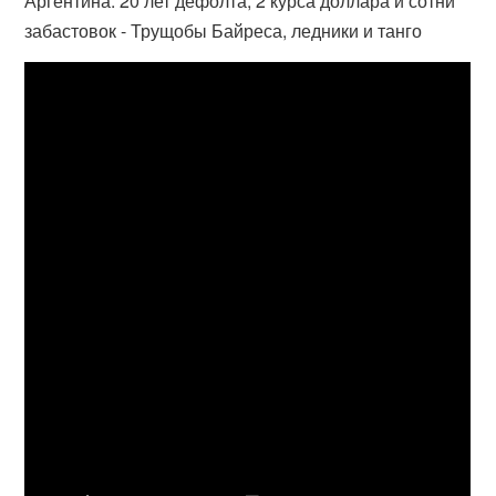
Аргентина: 20 лет дефолта, 2 курса доллара и сотни
забастовок - Трущобы Байреса, ледники и танго