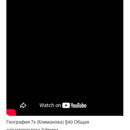
География 7к (Климанова) §40 Общая
характеристика Африки