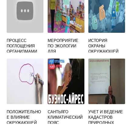
ОАО РЖД
ПРОЦЕСС
МЕРОПРИЯТИЕ
ИСТОРИЯ
ПОГЛОЩЕНИЯ
ПО ЭКОЛОГИИ
ОХРАНЫ
ОРГАНИЗМАМИ
ДЛЯ
ОКРУЖАЮЩЕЙ
ИЗ ОКРУЖАЮЩЕЙ
ДОШКОЛЬНИКОВ
СРЕДЫ
СРЕДЫ
НЕОБХОДИМЫХ
ПИТАТЕЛЬНЫХ
ВЕЩЕСТВ
ПОЛОЖИТЕЛЬНО
САНТЬЯГО
УЧЕТ И ВЕДЕНИЕ
Е ВЛИЯНИЕ
КЛИМАТИЧЕСКИЙ
КАДАСТРОВ
ОКРУЖАЮЩЕЙ
ПОЯС
ПРИРОДНЫХ
СРЕДЫ НА
РЕСУРСОВ
ЗДОРОВЬЕ
ЯВЛЯЕТСЯ