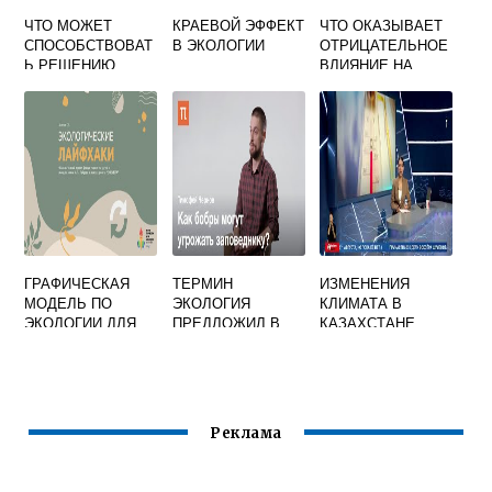
ЧТО МОЖЕТ
КРАЕВОЙ ЭФФЕКТ
ЧТО ОКАЗЫВАЕТ
СПОСОБСТВОВАТ
В ЭКОЛОГИИ
ОТРИЦАТЕЛЬНОЕ
Ь РЕШЕНИЮ
ВЛИЯНИЕ НА
ПРОБЛЕМЫ
ЭКОЛОГИЮ
ЗАГРЯЗНЕНИЯ
ОЗЕРА
ОКРУЖАЮЩЕЙ
ЗАПИШИТЕ
СРЕДЫ
ОТВЕТ
ЗАВОДАМИ
ГРАФИЧЕСКАЯ
ТЕРМИН
ИЗМЕНЕНИЯ
МОДЕЛЬ ПО
ЭКОЛОГИЯ
КЛИМАТА В
ЭКОЛОГИИ ДЛЯ
ПРЕДЛОЖИЛ В
КАЗАХСТАНЕ
ДОШКОЛЬНИКОВ
1866
Реклама