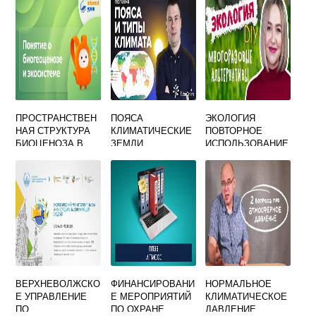
СООТВЕТСТВУЮТ
ОКРУЖАЮЩЕЙ
УСТАНОВЛЕННЫ
СРЕДЫ
М СТАНДАРТАМ
ОБЕСПЕЧИВАЮЩ
ИМ ОХРАНУ
ПРОСТРАНСТВЕН
ПОЯСА
ЭКОЛОГИЯ
НАЯ СТРУКТУРА
КЛИМАТИЧЕСКИЕ
ПОВТОРНОЕ
БИОЦЕНОЗА В
ЗЕМЛИ
ИСПОЛЬЗОВАНИЕ
ПЕРВУЮ
ВЕЩЕЙ
ОЧЕРЕДЬ
ОПРЕДЕЛЯЕТСЯ
ВЕРХНЕВОЛЖСКО
ФИНАНСИРОВАНИ
НОРМАЛЬНОЕ
Е УПРАВЛЕНИЕ
Е МЕРОПРИЯТИЙ
КЛИМАТИЧЕСКОЕ
ПО
ПО ОХРАНЕ
ДАВЛЕНИЕ