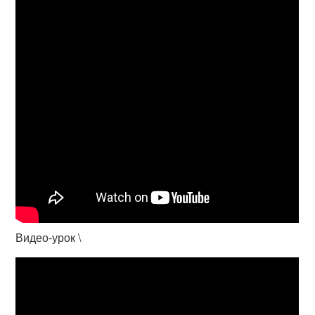
Видео-урок \