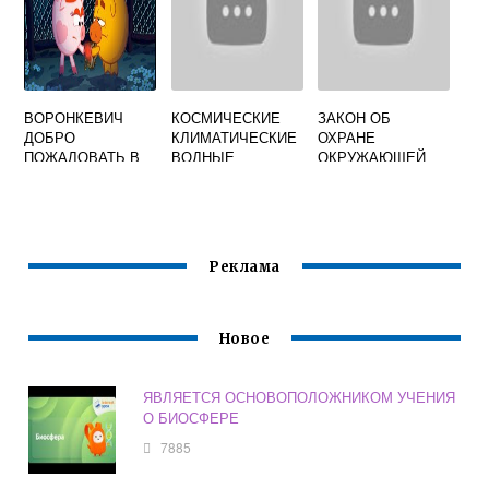
ЮЖНОМУ
ВОРОНКЕВИЧ
КОСМИЧЕСКИЕ
ЗАКОН ОБ
ДОБРО
КЛИМАТИЧЕСКИЕ
ОХРАНЕ
ПОЖАЛОВАТЬ В
ВОДНЫЕ
ОКРУЖАЮЩЕЙ
ЭКОЛОГИЮ 6 7
РЕСУРСЫ
ПРИРОДНОЙ
ОТНОСЯТСЯ К
СРЕДЫ РСФСР
НЕВОЗОБНОВИМ
ЫМ ПРИРОДНЫМ
РЕСУРСАМ
Реклама
Новое
ЯВЛЯЕТСЯ ОСНОВОПОЛОЖНИКОМ УЧЕНИЯ
О БИОСФЕРЕ
7885