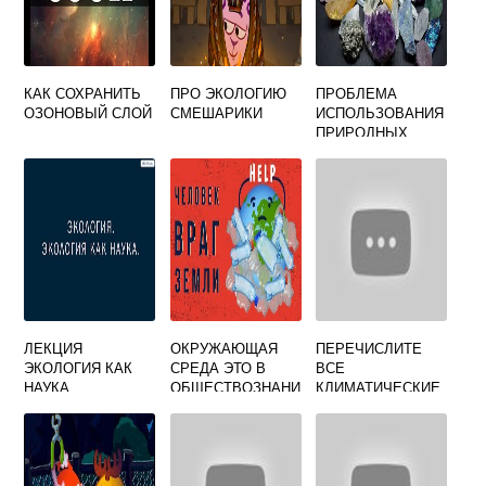
КАК СОХРАНИТЬ
ПРО ЭКОЛОГИЮ
ПРОБЛЕМА
ОЗОНОВЫЙ СЛОЙ
СМЕШАРИКИ
ИСПОЛЬЗОВАНИЯ
ПРИРОДНЫХ
РЕСУРСОВ
ЛЕКЦИЯ
ОКРУЖАЮЩАЯ
ПЕРЕЧИСЛИТЕ
ЭКОЛОГИЯ КАК
СРЕДА ЭТО В
ВСЕ
НАУКА
ОБЩЕСТВОЗНАНИ
КЛИМАТИЧЕСКИЕ
И
ПОЯСА
СМЕНЯЮЩИЕСЯ
В НАПРАВЛЕНИИ
ОТ СЕВЕРНОГО
ПОЛЮСА К