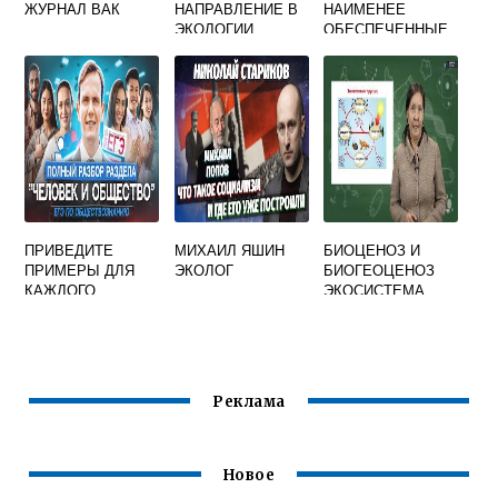
ЖУРНАЛ ВАК
НАПРАВЛЕНИЕ В
НАИМЕНЕЕ
ЭКОЛОГИИ
ОБЕСПЕЧЕННЫЕ
ИЗУЧАЮЩЕЕ
ПРИРОДНЫМИ
АСПЕКТЫ
РЕСУРСАМИ
ВИЗУАЛЬНОГО
СТРАНЫ
ВОСПРИЯТИЯ
ЗАРУБЕЖНОЙ
ОКРУЖАЮЩЕЙ
ЕВРОПЫ
СРЕДЫ
ПРИВЕДИТЕ
МИХАИЛ ЯШИН
БИОЦЕНОЗ И
ПРИМЕРЫ ДЛЯ
ЭКОЛОГ
БИОГЕОЦЕНОЗ
КАЖДОГО
ЭКОСИСТЕМА
УРОВНЯ
ВЗАИМОДЕЙСТВИ
Я ЧЕЛОВЕКА И
ОКРУЖАЮЩЕЙ
СРЕДЫ
Реклама
Новое