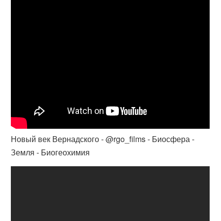
Новый век Вернадского - @rgo_films - Биосфера -
Земля - Биогеохимия