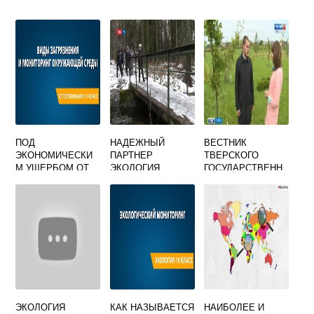
ПОД
НАДЕЖНЫЙ
ВЕСТНИК
ЭКОНОМИЧЕСКИ
ПАРТНЕР
ТВЕРСКОГО
М УЩЕРБОМ ОТ
ЭКОЛОГИЯ
ГОСУДАРСТВЕНН
ЗАГРЯЗНЕНИЯ
ОГО
ОКРУЖАЮЩЕЙ
УНИВЕРСИТЕТА
СРЕДЫ
СЕРИЯ
ПОНИМАЕТСЯ
БИОЛОГИЯ И
ЭКОЛОГИЯ
ЭКОЛОГИЯ
КАК НАЗЫВАЕТСЯ
НАИБОЛЕЕ И