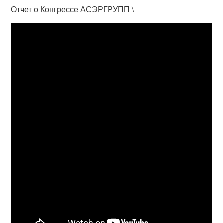
Отчет о Конгрессе АСЭРГРУПП \