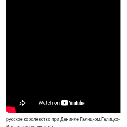
русское королевство при Данииле Галицком.Галицко-
Волынское княжество