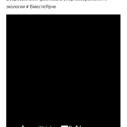
экологии # ВместеЯрче