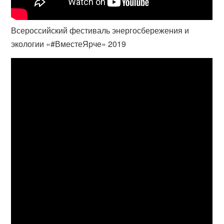
Всероссийский фестиваль энергосбережения и
экологии «#ВместеЯрче» 2019