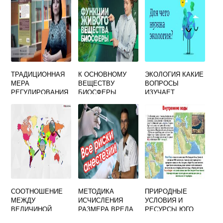
ОБМЕН ВЕЩЕСТВ
И ЭНЕРГИИ С
ОКРУЖАЮЩЕЙ
СРЕДОЙ
ТРАДИЦИОННАЯ
К ОСНОВНОМУ
ЭКОЛОГИЯ КАКИЕ
МЕРА
ВЕЩЕСТВУ
ВОПРОСЫ
РЕГУЛИРОВАНИЯ
БИОСФЕРЫ
ИЗУЧАЕТ
ПРИРОДОПОЛЬЗО
ОТНОСЯТСЯ
ВАНИЯ И ОХРАНЫ
ОКРУЖАЮЩЕЙ
СРЕДЫ
СООТНОШЕНИЕ
МЕТОДИКА
ПРИРОДНЫЕ
МЕЖДУ
ИСЧИСЛЕНИЯ
УСЛОВИЯ И
ВЕЛИЧИНОЙ
РАЗМЕРА ВРЕДА
РЕСУРСЫ ЮГО
ЗАПАСОВ И
ПРИЧИНЕННОГО
ЗАПАДНОЙ АЗИИ