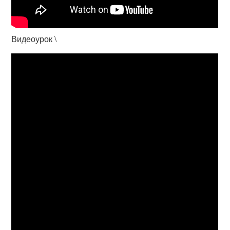
Видеоурок \