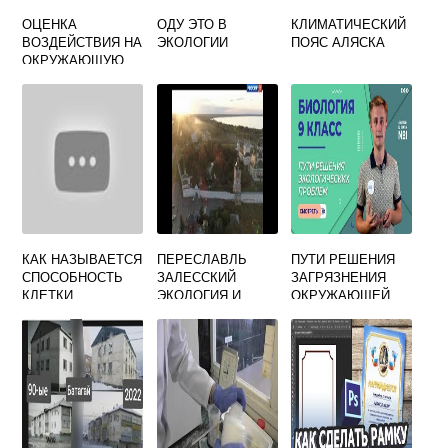
ОЦЕНКА
ОДУ ЭТО В
КЛИМАТИЧЕСКИЙ
ВОЗДЕЙСТВИЯ НА
ЭКОЛОГИИ
ПОЯС АЛЯСКА
ОКРУЖАЮЩУЮ
СРЕДУ ПРИМЕР
КАК НАЗЫВАЕТСЯ
ПЕРЕСЛАВЛЬ
ПУТИ РЕШЕНИЯ
СПОСОБНОСТЬ
ЗАЛЕССКИЙ
ЗАГРЯЗНЕНИЯ
КЛЕТКИ
ЭКОЛОГИЯ И
ОКРУЖАЮЩЕЙ
РЕАГИРОВАТЬ НА
КЛИМАТ
СРЕДЫ
ИЗМЕНЕНИЕ
УСЛОВИЙ
ОКРУЖАЮЩЕЙ
СРЕДЫ