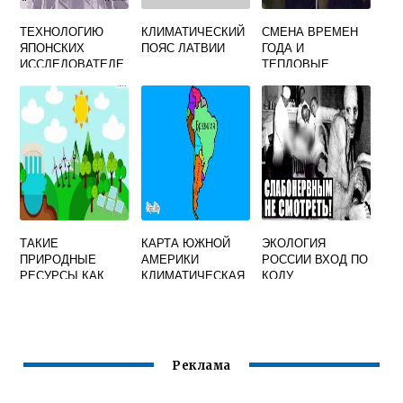
ТЕХНОЛОГИЮ
КЛИМАТИЧЕСКИЙ
СМЕНА ВРЕМЕН
ЯПОНСКИХ
ПОЯС ЛАТВИИ
ГОДА И
ИССЛЕДОВАТЕЛЕ
ТЕПЛОВЫЕ
Й ЭКОЛОГИ
КЛИМАТИЧЕСКИЕ
КРИТИКУЮТ ЗА
ПОЯСА НА ЗЕМЛЕ
ТО ЧТО ОНА
ОТВЛЕКАЕТ ОТ
САМОЙ ВАЖНОЙ
ЗАДАЧИ
ТАКИЕ
КАРТА ЮЖНОЙ
ЭКОЛОГИЯ
ПРИРОДНЫЕ
АМЕРИКИ
РОССИИ ВХОД ПО
РЕСУРСЫ КАК
КЛИМАТИЧЕСКАЯ
КОДУ
ПРЕСНАЯ ВОДА И
ПОЛЕЗНЫЕ
ИСКОПАЕМЫЕ
Реклама