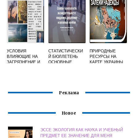
ВАЖНО БЕРЕЖНО
ЯВЛЯЕТСЯ
ОТНОСИТЬСЯ К
ПРИРОДНЫМ
БОГАТСТВАМ
УСЛОВИЯ
СТАТИСТИЧЕСКИ
ПРИРОДНЫЕ
ВЛИЯЮЩИЕ НА
Й БЮЛЛЕТЕНЬ
РЕСУРСЫ НА
ЗАГРЯЗНЕНИЕ И
ОСНОВНЫЕ
КАРТЕ УКРАИНЫ
САМООЧИЩЕНИЕ
ПОКАЗАТЕЛИ
АТМОСФЕРНОГО
ОХРАНЫ
ВОЗДУХА
ОКРУЖАЮЩЕЙ
СРЕДЫ
Реклама
Новое
ЭССЕ ЭКОЛОГИЯ КАК НАУКА И УЧЕБНЫЙ
ПРЕДМЕТ ЕЕ ЗНАЧЕНИЕ ДЛЯ МЕНЯ