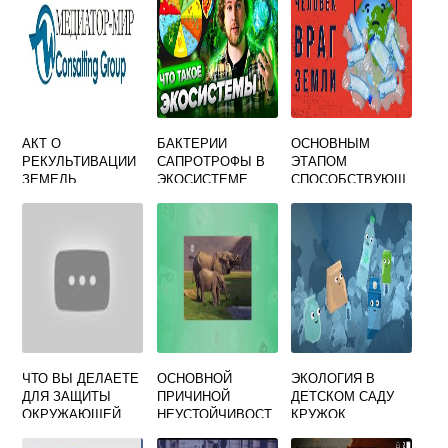
АКТ О
БАКТЕРИИ
ОСНОВНЫМ
РЕКУЛЬТИВАЦИИ
САПРОТРОФЫ В
ЭТАПОМ
ЗЕМЕЛЬ
ЭКОСИСТЕМЕ
СПОСОБСТВУЮЩ
ОЗЕРА
ИМ ЗАЩИТЕ
ОКРУЖАЮЩЕЙ
СРЕДЫ
ЯВЛЯЕТСЯ
ЧТО ВЫ ДЕЛАЕТЕ
ОСНОВНОЙ
ЭКОЛОГИЯ В
ДЛЯ ЗАЩИТЫ
ПРИЧИНОЙ
ДЕТСКОМ САДУ
ОКРУЖАЮЩЕЙ
НЕУСТОЙЧИВОСТ
КРУЖОК
СРЕДЫ ПОЧЕМУ
И ЭКОСИСТЕМЫ