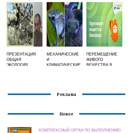
ВОЗДУХА
ОДНОГО
УГАРНЫМ ГАЗОМ
БИОЦЕНОЗА
ЯВЛЯЕТСЯ А
ОТНОСЯТ К
ПОЖАРЫ Б АЭС В
ФАКТОРУ
ТЭС
ПРЕЗЕНТАЦИЯ
МЕХАНИЧЕСКИЕ
ПЕРЕМЕЩЕНИЕ
ОБЩАЯ
И
ЖИВОГО
ЭКОЛОГИЯ
КЛИМАТИЧЕСКИЕ
ВЕЩЕСТВА В
ИСПЫТАНИЯ
БИОСФЕРЕ
НАЗЫВАЕТСЯ
Реклама
Новое
КОМПЛЕКСНЫЙ ОРГАН ПО ВЫПОЛНЕНИЮ